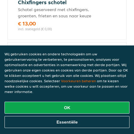
Chixfingers schotel
Schotel geserveerd met chixfingers,
groenten, frieten en saus naar keuze
€ 13,00
incl. statiegeld (€ 0,00)
Kippenboutjes schotel
Wij gebruiken cookies en andere technologieën om uw
gebruikerservaring te verbeteren, te personaliseren, analyses voor
Schotel geserveerd met kippenboutjes,
optimalisatie en advertenties in samenwerking met derde partijen. Wij
groenten, frieten en saus naar keuze
gebruiken onze eigen cookies en cookies van derde partijen. Door op OK
€ 13,50
te klikken accepteert u het gebruik van alle cookies. Wij plaatsen altijd
incl. statiegeld (€ 0,00)
noodzakelijke cookies. Selecteer
Voorkeuren beheren
om te kiezen
welke cookies u wilt accepteren, om uw voorkeur aan te passen en voor
meer informatie.
Schotel kip Hawaï
OK
Schotel geserveerd met kipkebab,
groenten, ananas, frieten en saus naar
Online Eten Bestellen
Essentiële
keuze
€ 15,50